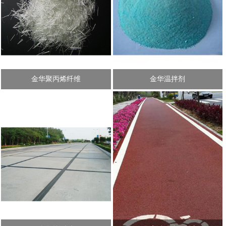
金华聚丙烯纤维
金华温拌剂